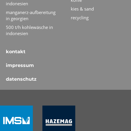
kohle
indonesien
kies & sand
manganerz-aufbereitung
recycling
in georgien
500 t/h kohlewäsche in
indonesien
kontakt
impressum
datenschutz