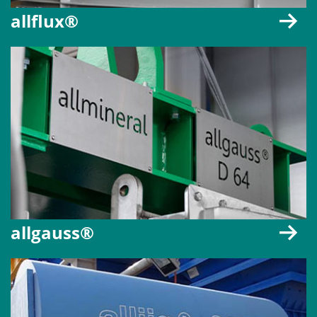
allflux®
allgauss®