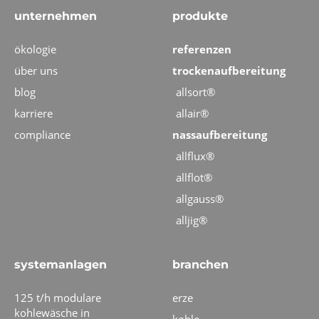
unternehmen
produkte
ökologie
referenzen
über uns
trockenaufbereitung
blog
allsort®
karriere
allair®
compliance
nassaufbereitung
allflux®
allflot®
allgauss®
alljig®
systemanlagen
branchen
125 t/h modulare
erze
kohlewäsche in