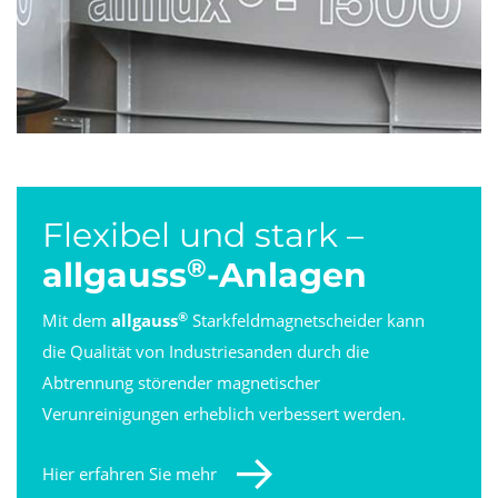
Flexibel und stark –
®
allgauss
-Anlagen
®
Mit dem
allgauss
Starkfeldmagnetscheider kann
die Qualität von Industriesanden durch die
Abtrennung störender magnetischer
Verunreinigungen erheblich verbessert werden.
Hier erfahren Sie mehr