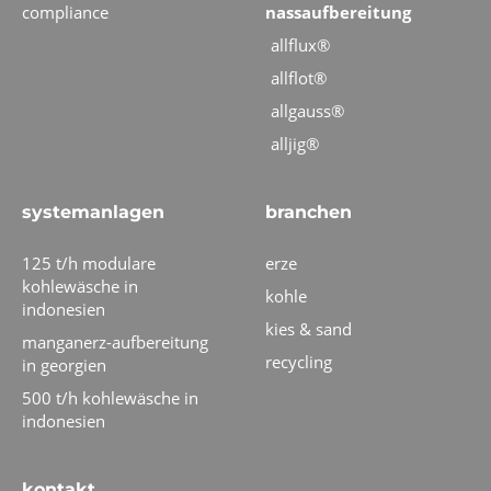
compliance
nassaufbereitung
allflux®
allflot®
allgauss®
alljig®
systemanlagen
branchen
125 t/h modulare
erze
kohlewäsche in
kohle
indonesien
kies & sand
manganerz-aufbereitung
recycling
in georgien
500 t/h kohlewäsche in
indonesien
kontakt