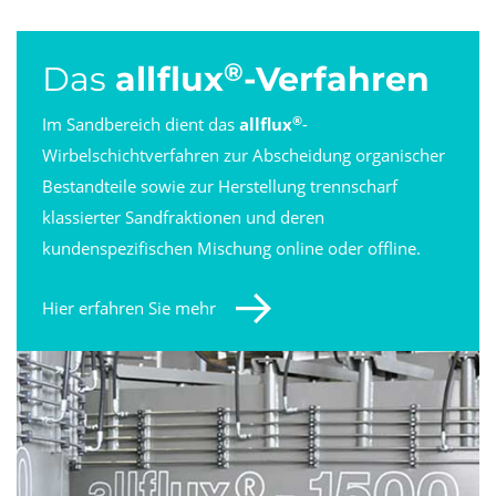
®
Das
allflux
-Verfahren
®
Im Sandbereich dient das
allflux
-
Wirbelschichtverfahren zur Abscheidung organischer
Bestandteile sowie zur Herstellung trennscharf
klassierter Sandfraktionen und deren
kundenspezifischen Mischung online oder offline.
Hier erfahren Sie mehr